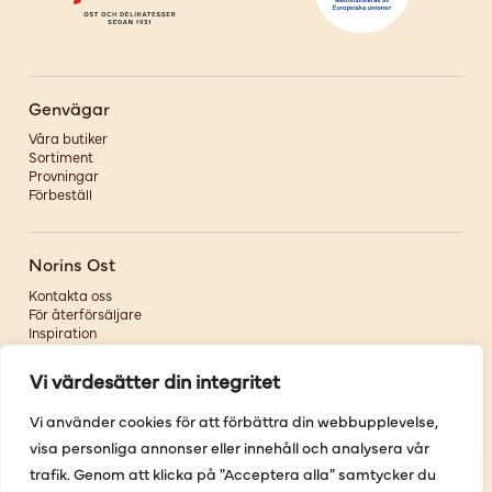
Genvägar
Våra butiker
Sortiment
Provningar
Förbeställ
Norins Ost
Kontakta oss
För återförsäljare
Inspiration
Om oss
Vi värdesätter din integritet
Följ oss
Vi använder cookies för att förbättra din webbupplevelse,
visa personliga annonser eller innehåll och analysera vår
Facebook
Instagram
trafik. Genom att klicka på "Acceptera alla" samtycker du
Pinterest