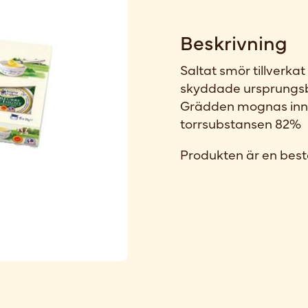
Beskrivning
Saltat smör tillverka
skyddade ursprungsbe
Grädden mognas innan
torrsubstansen 82%
Produkten är en best