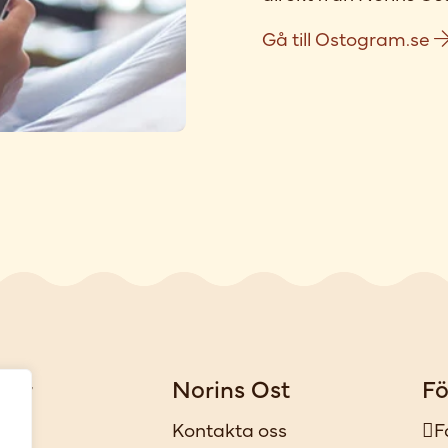
Gå till Ostogram.se
gar
Norins Ost
Fö
iker
Kontakta oss
F