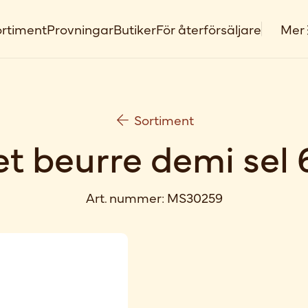
rtiment
Provningar
Butiker
För återförsäljare
Mer
Sortiment
et beurre demi sel 
Art. nummer:
MS30259