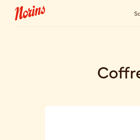
So
Coffr