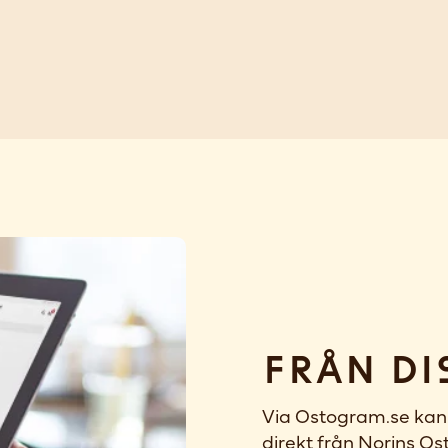
Från di
Via Ostogram.se kan 
direkt från Norins Ost