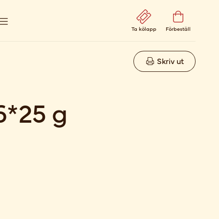
Ta kölapp
Förbeställ
Skriv ut
6*25 g