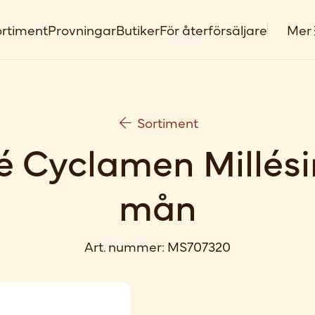
rtiment
Provningar
Butiker
För återförsäljare
Mer
Sortiment
 Cyclamen Millés
mån
Art. nummer:
MS707320