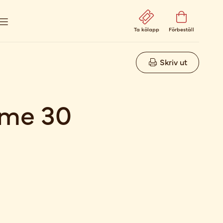
Ta kölapp
Förbeställ
Skriv ut
ime 30