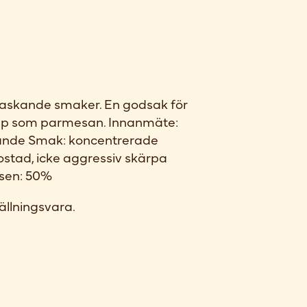
raskande smaker. En godsak för
 upp som parmesan. Innanmäte:
ande Smak: koncentrerade
stad, icke aggressiv skärpa
nsen: 50%
ällningsvara.