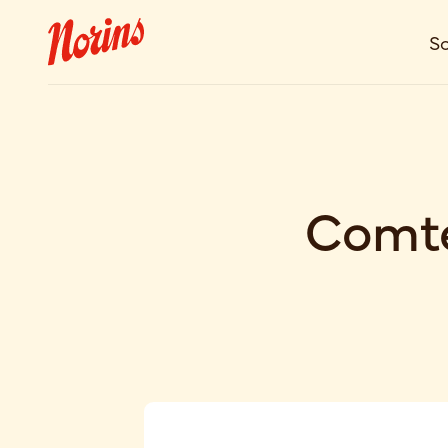
So
Comté