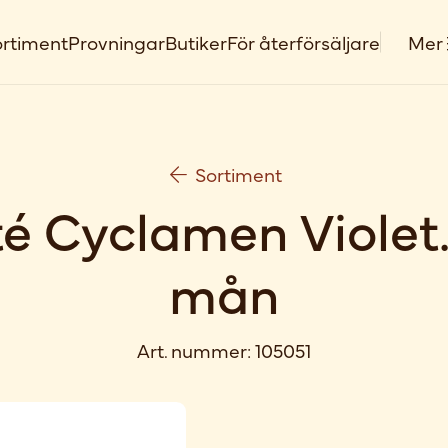
rtiment
Provningar
Butiker
För återförsäljare
Mer
Sortiment
 Cyclamen Violet.
mån
Art. nummer:
105051