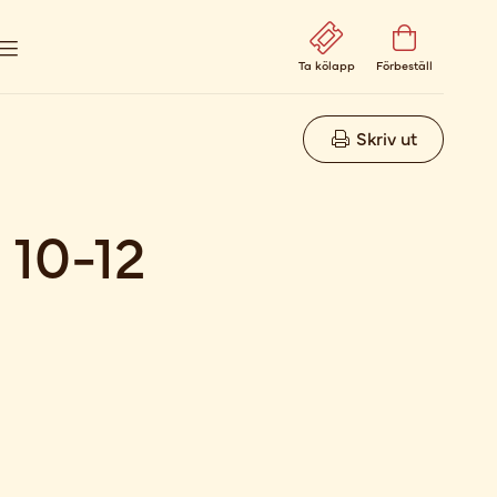
Ta kölapp
Förbeställ
Skriv ut
 10-12