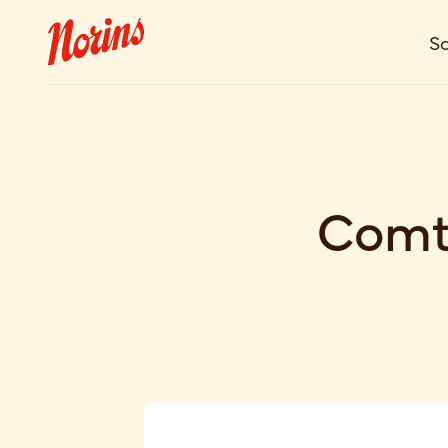
So
Comté