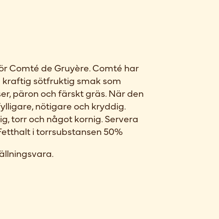
för Comté de Gruyère. Comté har
n kraftig sötfruktig smak som
r, päron och färskt gräs. När den
n fylligare, nötigare och kryddig.
g, torr och något kornig. Servera
etthalt i torrsubstansen 50%
ällningsvara.