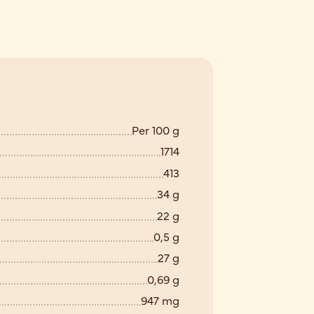
Per 100 g
1714
413
34 g
22 g
0,5 g
27 g
0,69 g
947 mg