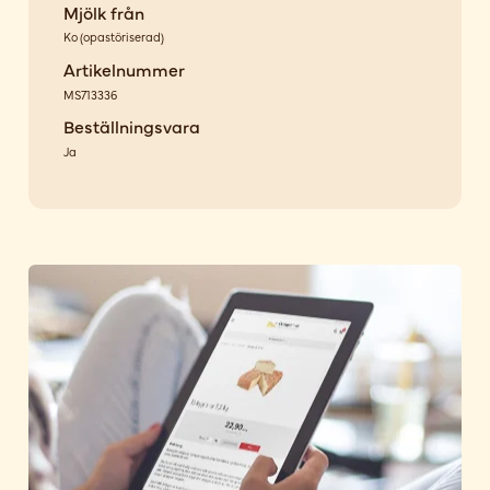
Mjölk från
Ko
(
opastöriserad
)
Artikelnummer
MS713336
Beställningsvara
Ja