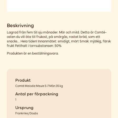
Beskrivning
Lagrad från fem till sju månader. Mör och mild. Detta är Comté-
osten du vill äta till frukost, på smörgås, rostat bröd, som ett
snacks... Hela tiden! Innanmätet: smidigt, mört Smak: mjölkig, färsk
frukt Fetthalt i torrsubstansen: 50%
Produkten är en beställningsvara.
Produkt
Comté Melodie Meule 5-7 Mån 35 kg
Antal per förpackning
1
Ursprung
Frankrike/Doubs