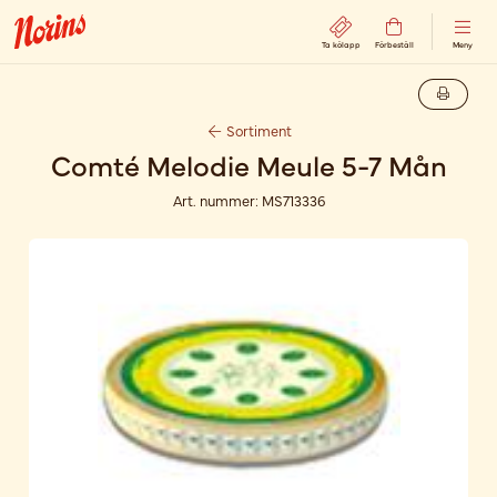
Ta kölapp
Förbeställ
Meny
Sortiment
Comté Melodie Meule 5-7 Mån
Art. nummer:
MS713336