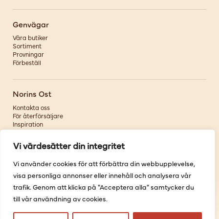
Genvägar
Våra butiker
Sortiment
Provningar
Förbeställ
Norins Ost
Kontakta oss
För återförsäljare
Inspiration
Om oss
Vi värdesätter din integritet
Följ oss
Vi använder cookies för att förbättra din webbupplevelse,
visa personliga annonser eller innehåll och analysera vår
Facebook
Instagram
trafik. Genom att klicka på "Acceptera alla" samtycker du
Pinterest
till vår användning av cookies.
Youtube