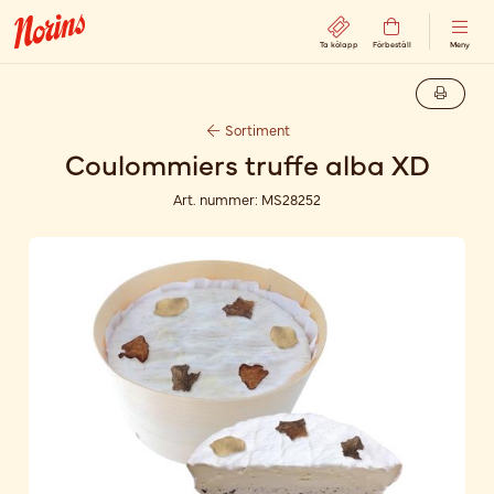
Ta kölapp
Förbeställ
Meny
Sortiment
Coulommiers truffe alba XD
Art. nummer:
MS28252