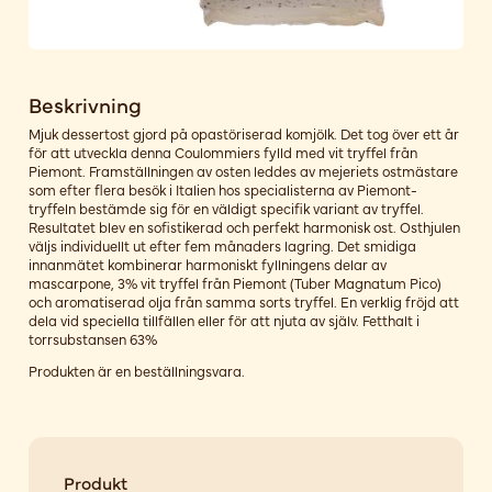
Beskrivning
Mjuk dessertost gjord på opastöriserad komjölk. Det tog över ett år
för att utveckla denna Coulommiers fylld med vit tryffel från
Piemont. Framställningen av osten leddes av mejeriets ostmästare
som efter flera besök i Italien hos specialisterna av Piemont-
tryffeln bestämde sig för en väldigt specifik variant av tryffel.
Resultatet blev en sofistikerad och perfekt harmonisk ost. Osthjulen
väljs individuellt ut efter fem månaders lagring. Det smidiga
innanmätet kombinerar harmoniskt fyllningens delar av
mascarpone, 3% vit tryffel från Piemont (Tuber Magnatum Pico)
och aromatiserad olja från samma sorts tryffel. En verklig fröjd att
dela vid speciella tillfällen eller för att njuta av själv. Fetthalt i
torrsubstansen 63%
Produkten är en beställningsvara.
Produkt