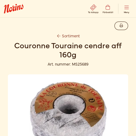
Ta kölapp
Förbeställ
Meny
Sortiment
Couronne Touraine cendre aff
160g
Art. nummer:
MS25689