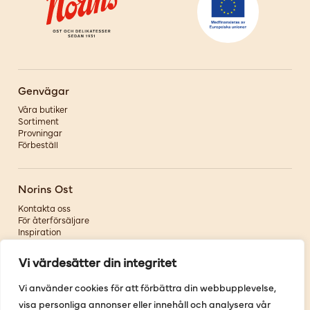
Genvägar
Våra butiker
Sortiment
Provningar
Förbeställ
Norins Ost
Kontakta oss
För återförsäljare
Inspiration
Om oss
Vi värdesätter din integritet
Följ oss
Vi använder cookies för att förbättra din webbupplevelse,
visa personliga annonser eller innehåll och analysera vår
Facebook