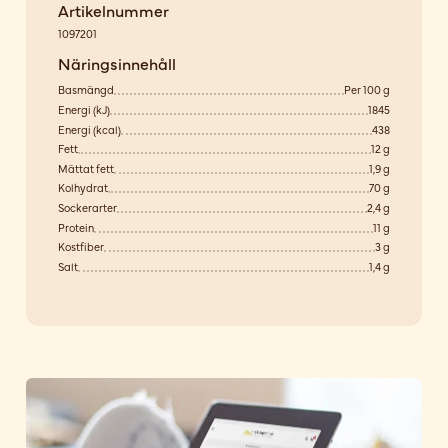
Artikelnummer
1097201
Näringsinnehåll
Basmängd
Per 100 g
Energi (kJ)
1845
Energi (kcal)
438
Fett
12 g
Mättat fett
1,9 g
Kolhydrat
70 g
Sockerarter
2,4 g
Protein
11 g
Kostfiber
3 g
Salt
1,4 g