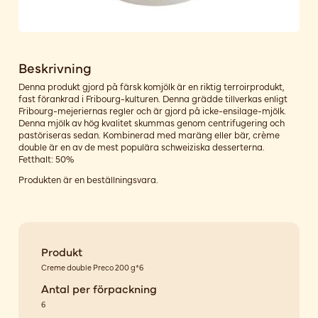
Beskrivning
Denna produkt gjord på färsk komjölk är en riktig terroirprodukt,
fast förankrad i Fribourg-kulturen. Denna grädde tillverkas enligt
Fribourg-mejeriernas regler och är gjord på icke-ensilage-mjölk.
Denna mjölk av hög kvalitet skummas genom centrifugering och
pastöriseras sedan. Kombinerad med maräng eller bär, crème
double är en av de mest populära schweiziska desserterna.
Fetthalt: 50%
Produkten är en beställningsvara.
Produkt
Creme double Preco 200 g*6
Antal per förpackning
6