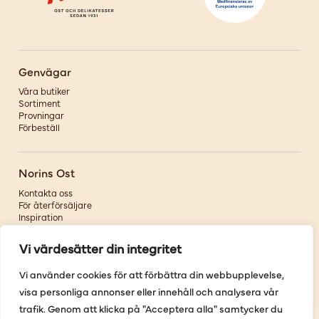
Genvägar
Våra butiker
Sortiment
Provningar
Förbeställ
Norins Ost
Kontakta oss
För återförsäljare
Inspiration
Om oss
Vi värdesätter din integritet
Följ oss
Vi använder cookies för att förbättra din webbupplevelse,
visa personliga annonser eller innehåll och analysera vår
Facebook
Instagram
trafik. Genom att klicka på "Acceptera alla" samtycker du
Pinterest