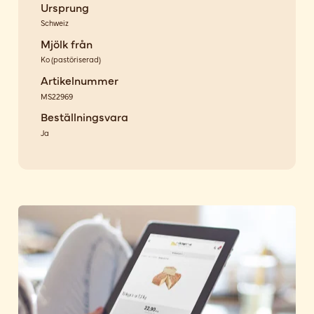
Ursprung
Schweiz
Mjölk från
Ko
(
pastöriserad
)
Artikelnummer
MS22969
Beställningsvara
Ja