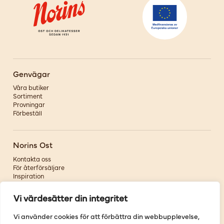
Genvägar
Våra butiker
Sortiment
Provningar
Förbeställ
Norins Ost
Kontakta oss
För återförsäljare
Inspiration
Om oss
Vi värdesätter din integritet
Följ oss
Vi använder cookies för att förbättra din webbupplevelse,