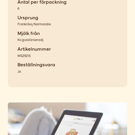
Antal per förpackning
6
Ursprung
Frankrike/Normandie
Mjölk från
Ko
(
pastöriserad
)
Artikelnummer
MS29215
Beställningsvara
Ja