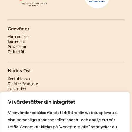
Genvägar
Våra butiker
Sortiment
Provningar
Förbeställ
Norins Ost
Kontakta oss
För återförsäljare
Inspiration
Om oss
Vi värdesätter din integritet
Följ oss
Vi använder cookies för att förbättra din webbupplevelse,
visa personliga annonser eller innehåll och analysera vår
Facebook
Instagram
trafik. Genom att klicka på "Acceptera alla" samtycker du
Pinterest