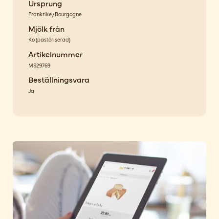
Ursprung
Frankrike/Bourgogne
Mjölk från
Ko
(
pastöriserad
)
Artikelnummer
MS29769
Beställningsvara
Ja