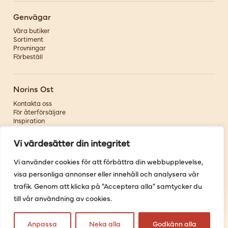
Genvägar
Våra butiker
Sortiment
Provningar
Förbeställ
Norins Ost
Kontakta oss
För återförsäljare
Inspiration
Om oss
Vi värdesätter din integritet
Följ oss
Vi använder cookies för att förbättra din webbupplevelse,
visa personliga annonser eller innehåll och analysera vår
Facebook
Instagram
trafik. Genom att klicka på "Acceptera alla" samtycker du
Pinterest
till vår användning av cookies.
Youtube
Anpassa
Neka alla
Godkänn alla