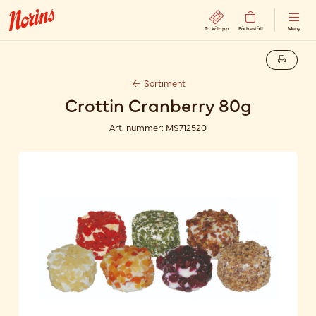
Ta kölapp
Förbeställ
Meny
Sortiment
Crottin Cranberry 80g
Art. nummer:
MS712520