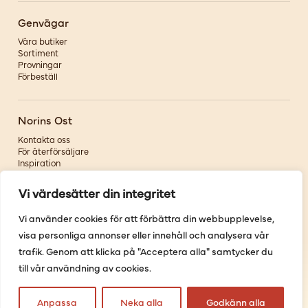
Genvägar
Våra butiker
Sortiment
Provningar
Förbeställ
Norins Ost
Kontakta oss
För återförsäljare
Inspiration
Om oss
Vi värdesätter din integritet
Följ oss
Vi använder cookies för att förbättra din webbupplevelse,
visa personliga annonser eller innehåll och analysera vår
Facebook
Instagram
trafik. Genom att klicka på "Acceptera alla" samtycker du
Pinterest
till vår användning av cookies.
Youtube
Anpassa
Neka alla
Godkänn alla