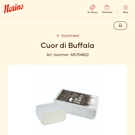
Ta kölapp
Förbeställ
Meny
Sortiment
Cuor di Buffala
Art. nummer:
MS704822