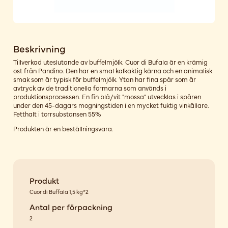
Beskrivning
Tillverkad uteslutande av buffelmjölk. Cuor di Bufala är en krämig
ost från Pandino. Den har en smal kalkaktig kärna och en animalisk
smak som är typisk för buffelmjölk. Ytan har fina spår som är
avtryck av de traditionella formarna som används i
produktionsprocessen. En fin blå/vit "mossa" utvecklas i spåren
under den 45-dagars mogningstiden i en mycket fuktig vinkällare.
Fetthalt i torrsubstansen 55%
Produkten är en beställningsvara.
Produkt
Cuor di Buffala 1,5 kg*2
Antal per förpackning
2