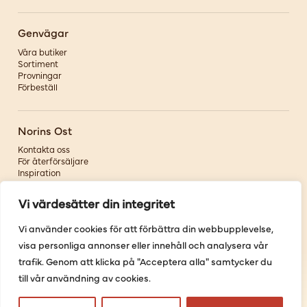
Genvägar
Våra butiker
Sortiment
Provningar
Förbeställ
Norins Ost
Kontakta oss
För återförsäljare
Inspiration
Om oss
Vi värdesätter din integritet
Följ oss
Vi använder cookies för att förbättra din webbupplevelse,
visa personliga annonser eller innehåll och analysera vår
Facebook
Instagram
trafik. Genom att klicka på "Acceptera alla" samtycker du
Pinterest
till vår användning av cookies.
Youtube