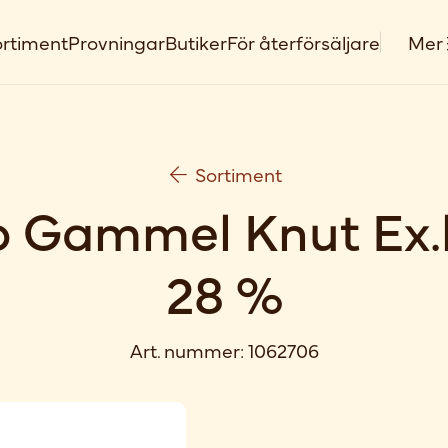
rtiment
Provningar
Butiker
För återförsäljare
Mer
Sortiment
 Gammel Knut Ex.
28 %
Art. nummer:
1062706