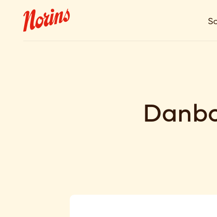
So
Danbo