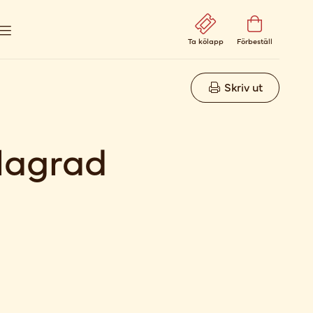
Ta kölapp
Förbeställ
Skriv ut
lagrad