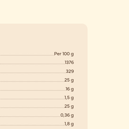
Per 100 g
1376
329
25 g
16 g
1,5 g
25 g
0,36 g
1,8 g