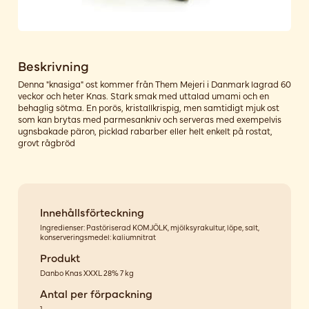
Beskrivning
Denna "knasiga" ost kommer från Them Mejeri i Danmark lagrad 60
veckor och heter Knas. Stark smak med uttalad umami och en
behaglig sötma. En porös, kristallkrispig, men samtidigt mjuk ost
som kan brytas med parmesankniv och serveras med exempelvis
ugnsbakade päron, picklad rabarber eller helt enkelt på rostat,
grovt rågbröd
Innehållsförteckning
Ingredienser: Pastöriserad KOMJÖLK, mjölksyrakultur, löpe, salt,
konserveringsmedel: kaliumnitrat
Produkt
Danbo Knas XXXL 28% 7 kg
Antal per förpackning
1