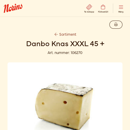
Ta kölapp
Förbeställ
Meny
Sortiment
Danbo Knas XXXL 45 +
Art. nummer:
106270