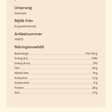
Ursprung
Danmark
Mjölk från
Ko
(
pastöriserad
)
Artikelnummer
106270
Näringsinnehåll
Basmängd
Per 100 g
Energi (kJ)
1540
Energi (kcal)
370
Fett
28 g
Mättat fett
19 g
Kolhydrat
1,5 g
Sockerarter
0 g
Protein
28 g
Salt
1,9 g