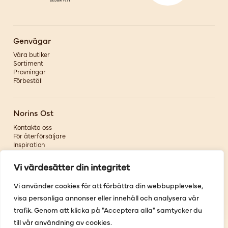
Genvägar
Våra butiker
Sortiment
Provningar
Förbeställ
Norins Ost
Kontakta oss
För återförsäljare
Inspiration
Om oss
Vi värdesätter din integritet
Följ oss
Vi använder cookies för att förbättra din webbupplevelse,
visa personliga annonser eller innehåll och analysera vår
Facebook
Instagram
trafik. Genom att klicka på "Acceptera alla" samtycker du
Pinterest
till vår användning av cookies.
Youtube