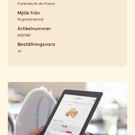
Frankrike/Ile-de-France
Mjölk från
Ko
(
pastöriserad
)
Artikelnummer
MS27987
Beställningsvara
Ja