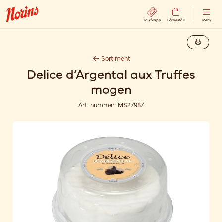
Ta kölapp
Förbeställ
Meny
Sortiment
Delice d’Argental aux Truffes
mogen
Art. nummer:
MS27987