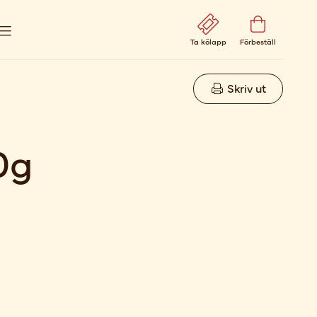
Ta kölapp
Förbeställ
Skriv ut
0g