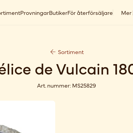
rtiment
Provningar
Butiker
För återförsäljare
Mer
Sortiment
élice de Vulcain 18
Art. nummer:
MS25829