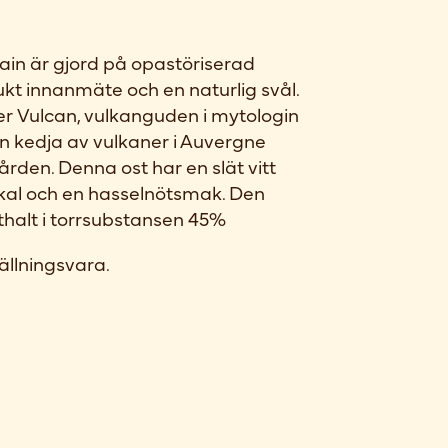
ain är gjord på opastöriserad
kt innanmäte och en naturlig svål.
er Vulcan, vulkanguden i mytologin
den kedja av vulkaner i Auvergne
ården. Denna ost har en slät vitt
skal och en hasselnötsmak. Den
tthalt i torrsubstansen 45%
ällningsvara.