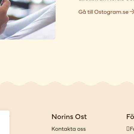
Gå till Ostogram.se
gar
Norins Ost
Fö
iker
Kontakta oss
F