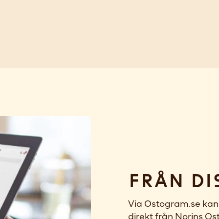
Från di
Via Ostogram.se kan 
direkt från Norins Ost