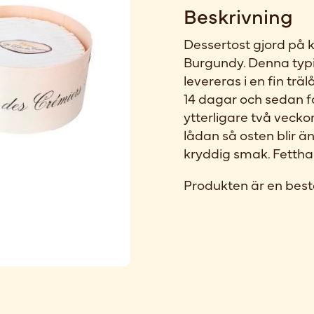
Beskrivning
Dessertost gjord på 
Burgundy. Denna typi
levereras i en fin träl
14 dagar och sedan fo
ytterligare två veckor
lådan så osten blir 
kryddig smak. Fetthal
Produkten är en best