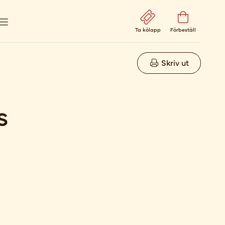
Ta kölapp
Förbeställ
Skriv ut
s