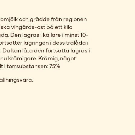
komjölk och grädde från regionen
ska vingårds-ost på ett kilo
åda. Den lagras i källare i minst 10-
rtsätter lagringen i dess trälåda i
. Du kan låta den fortsätta lagras i
ännu krämigare. Krämig, något
t i torrsubstansen: 75%
ällningsvara.