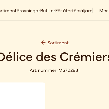
rtiment
Provningar
Butiker
För återförsäljare
Mer
Sortiment
Délice des Crémier
Art. nummer:
MS702981