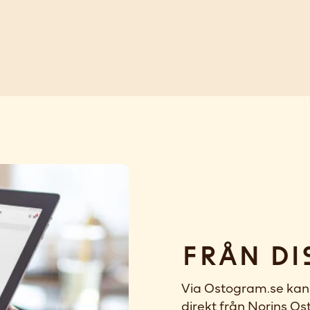
Från di
Via Ostogram.se kan 
direkt från Norins Ost