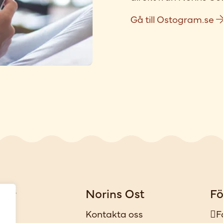
Gå till Ostogram.se
gar
Norins Ost
Fö
iker
Kontakta oss
F