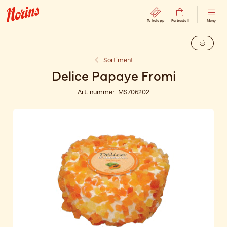
Ta kölapp
Förbeställ
Meny
Sortiment
Delice Papaye Fromi
Art. nummer:
MS706202