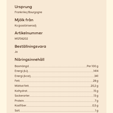
Ursprung
Frankrike/Bourgogne
Mjölk från
Ko
(
pastöriserad
)
Artikelnummer
MS706202
Beställningsvara
Ja
Näringsinnehåll
Basmängd
Per 100 g
Energi (kJ)
1414
Energi (kcal)
341
Fett
28 g
Mättat fett
20,2 g
Kolhydrat
15 g
Sockerarter
13 g
Protein
7 g
Kostfiber
0,5 g
Salt
1 g