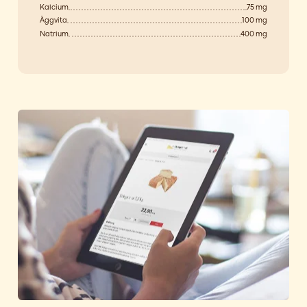
Kalcium
75 mg
Äggvita
100 mg
Natrium
400 mg