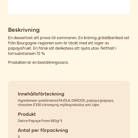
Beskrivning
En dessertost att prova till sommaren. En krämig gräddberikad ost
från Bourgogne-regionen som är täckt med ett lager av
papayafrukt. En färsk söt delikatess att njuta utav. Fetthalt i
torrsubstansen 72 %
Produkten är en beställningsvara.
Innehållsförteckning
Ingredienser: pastöriserad MJÖLK, GRÄDDE, papaya (papaya,
rörsocker, E330 citronsyra), mjölksyrakultur, salt, löpe.
Produkt
Delice Papaye Fromi 650g*3
Antal per förpackning
3