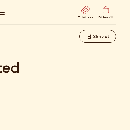
Ta kölapp
Förbeställ
Skriv ut
ted