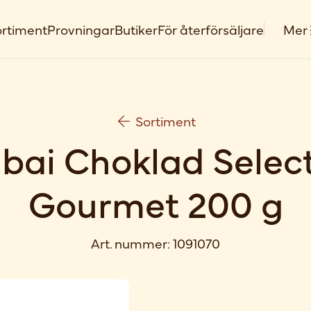
rtiment
Provningar
Butiker
För återförsäljare
Mer
Sortiment
bai Choklad Selec
Gourmet 200 g
Art. nummer:
1091070