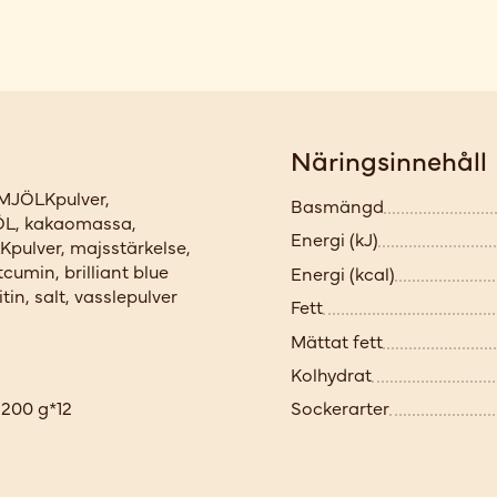
Näringsinnehåll
 MJÖLKpulver,
Basmängd
ÖL, kakaomassa,
Energi (kJ)
Kpulver, majsstärkelse,
tcumin, brilliant blue
Energi (kcal)
in, salt, vasslepulver
Fett
Mättat fett
Kolhydrat
200 g*12
Sockerarter