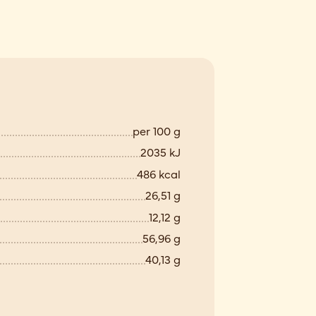
per 100 g
2035 kJ
486 kcal
26,51 g
12,12 g
56,96 g
40,13 g