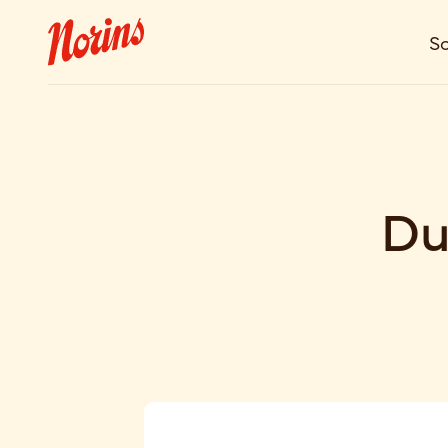
So
Du