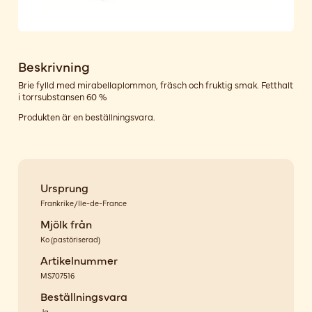
Beskrivning
Brie fylld med mirabellaplommon, fräsch och fruktig smak. Fetthalt
i torrsubstansen 60 %
Produkten är en beställningsvara.
Ursprung
Frankrike/Ile-de-France
Mjölk från
Ko
(
pastöriserad
)
Artikelnummer
MS707516
Beställningsvara
Ja