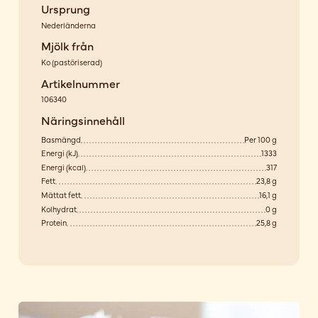
Ursprung
Nederländerna
Mjölk från
Ko
(
pastöriserad
)
Artikelnummer
106340
Näringsinnehåll
Basmängd
Per 100 g
Energi (kJ)
1333
Energi (kcal)
317
Fett
23,8 g
Mättat fett
16,1 g
Kolhydrat
0 g
Protein
25,8 g