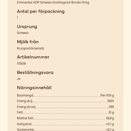
Emmental AOP Schweiz Grottlagrad 18 mån 10 kg
Antal per förpackning
1
Ursprung
Schweiz
Mjölk från
Ko
(
opastöriserad
)
Artikelnummer
10508
Beställningsvara
Ja
Näringsinnehåll
Basmängd
Per 100 g
Energi (kJ)
1650
Energi (kcal)
395
Fett
31 g
Mättat fett
18,9 g
Kolhydrat
<0,1 g
Sockerarter
<0,1 g