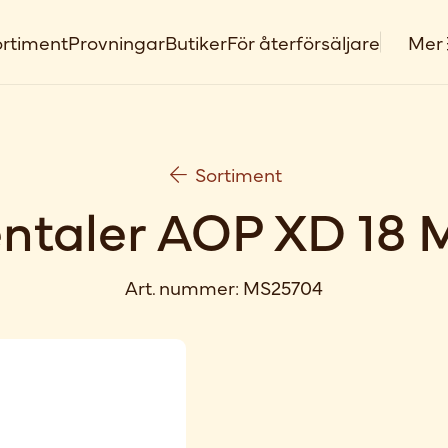
rtiment
Provningar
Butiker
För återförsäljare
Mer
Sortiment
taler AOP XD 18 M
Art. nummer:
MS25704