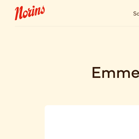
So
Emmen