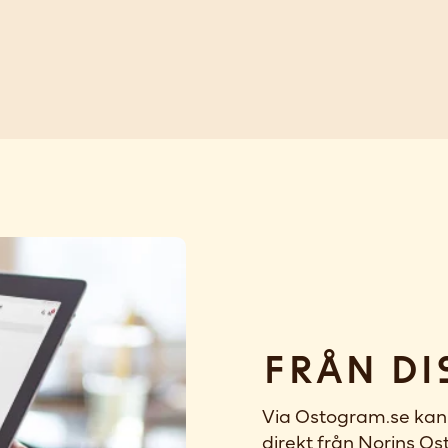
Från di
Via Ostogram.se kan 
direkt från Norins Ost