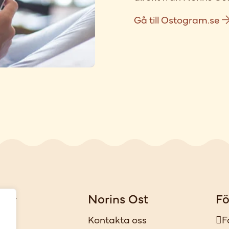
Gå till Ostogram.se
gar
Norins Ost
Fö
iker
Kontakta oss
F