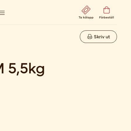
Ta kölapp
Förbeställ
Skriv ut
 5,5kg