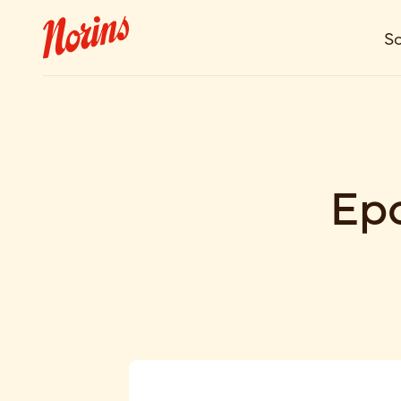
So
Ep