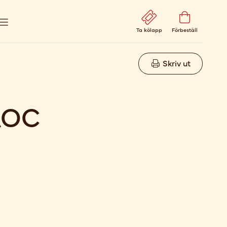
Ta kölapp
Förbeställ
Skriv ut
AOC