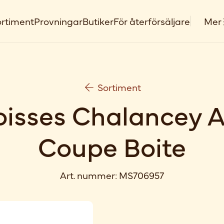
rtiment
Provningar
Butiker
För återförsäljare
Mer
Sortiment
oisses Chalancey 
Coupe Boite
Art. nummer:
MS706957