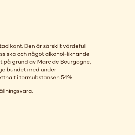
ad kant. Den är särskilt värdefull
lassiska och något alkohol-liknande
st på grund av Marc de Bourgogne,
egelbundet med under
etthalt i torrsubstansen 54%
ällningsvara.