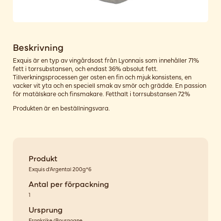
Beskrivning
Exquis är en typ av vingårdsost från Lyonnais som innehåller 71%
fett i torrsubstansen, och endast 36% absolut fett.
Tillverkningsprocessen ger osten en fin och mjuk konsistens, en
vacker vit yta och en speciell smak av smör och grädde. En passion
för matälskare och finsmakare. Fetthalt i torrsubstansen 72%
Produkten är en beställningsvara.
Produkt
Exquis d'Argental 200g*6
Antal per förpackning
1
Ursprung
Frankrike/Bourgogne