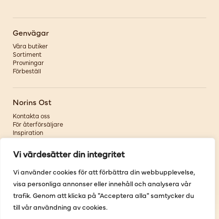
Genvägar
Våra butiker
Sortiment
Provningar
Förbeställ
Norins Ost
Kontakta oss
För återförsäljare
Inspiration
Om oss
Vi värdesätter din integritet
Följ oss
Vi använder cookies för att förbättra din webbupplevelse,
visa personliga annonser eller innehåll och analysera vår
Facebook
Instagram
trafik. Genom att klicka på "Acceptera alla" samtycker du
Pinterest
till vår användning av cookies.
Youtube