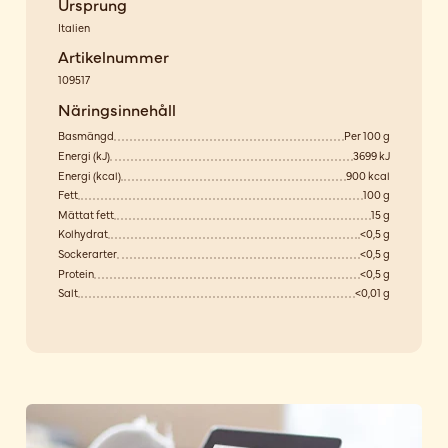
Ursprung
Italien
Artikelnummer
109517
Näringsinnehåll
Basmängd
Per 100 g
Energi (kJ)
3699 kJ
Energi (kcal)
900 kcal
Fett
100 g
Mättat fett
15 g
Kolhydrat
<0,5 g
Sockerarter
<0,5 g
Protein
<0,5 g
Salt
<0,01 g