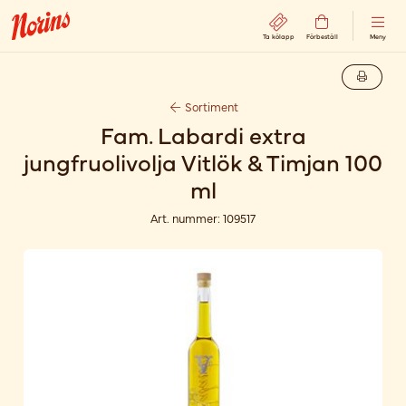
Ta kölapp
Förbeställ
Meny
Sortiment
Fam. Labardi extra
jungfruolivolja Vitlök & Timjan 100
ml
Art. nummer:
109517