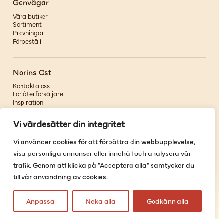
Genvägar
Våra butiker
Sortiment
Provningar
Förbeställ
Norins Ost
Kontakta oss
För återförsäljare
Inspiration
Om oss
Vi värdesätter din integritet
Följ oss
Vi använder cookies för att förbättra din webbupplevelse,
visa personliga annonser eller innehåll och analysera vår
Facebook
Instagram
trafik. Genom att klicka på "Acceptera alla" samtycker du
Pinterest
till vår användning av cookies.
Youtube
Anpassa
Neka alla
Godkänn alla