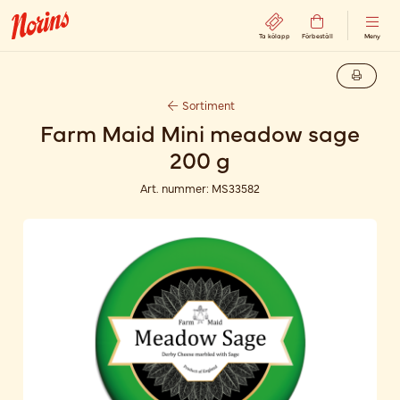
Ta kölapp
Förbeställ
Meny
Sortiment
Farm Maid Mini meadow sage
200 g
Art. nummer:
MS33582