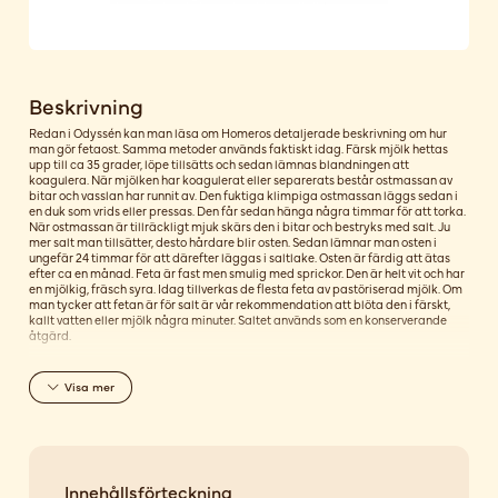
Beskrivning
Redan i Odyssén kan man läsa om Homeros detaljerade beskrivning om hur
man gör fetaost. Samma metoder används faktiskt idag. Färsk mjölk hettas
upp till ca 35 grader, löpe tillsätts och sedan lämnas blandningen att
koagulera. När mjölken har koagulerat eller separerats består ostmassan av
bitar och vasslan har runnit av. Den fuktiga klimpiga ostmassan läggs sedan i
en duk som vrids eller pressas. Den får sedan hänga några timmar för att torka.
När ostmassan är tillräckligt mjuk skärs den i bitar och bestryks med salt. Ju
mer salt man tillsätter, desto hårdare blir osten. Sedan lämnar man osten i
ungefär 24 timmar för att därefter läggas i saltlake. Osten är färdig att ätas
efter ca en månad. Feta är fast men smulig med sprickor. Den är helt vit och har
en mjölkig, fräsch syra. Idag tillverkas de flesta feta av pastöriserad mjölk. Om
man tycker att fetan är för salt är vår rekommendation att blöta den i färskt,
kallt vatten eller mjölk några minuter. Saltet används som en konserverande
åtgärd.
Visa
mer
Innehållsförteckning