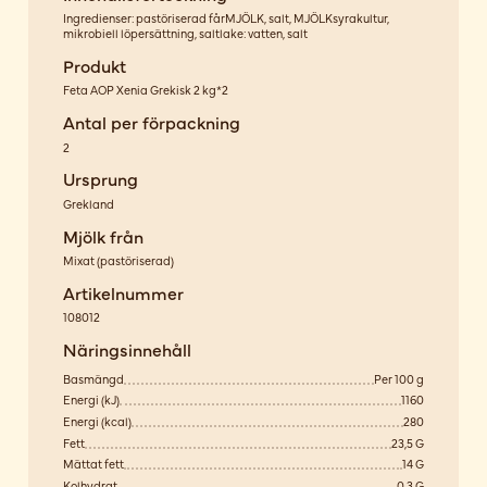
Ingredienser: pastöriserad fårMJÖLK, salt, MJÖLKsyrakultur,
mikrobiell löpersättning, saltlake: vatten, salt
Produkt
Feta AOP Xenia Grekisk 2 kg*2
Antal per förpackning
2
Ursprung
Grekland
Mjölk från
Mixat
(
pastöriserad
)
Artikelnummer
108012
Näringsinnehåll
Basmängd
Per 100 g
Energi (kJ)
1160
Energi (kcal)
280
Fett
23,5 G
Mättat fett
14 G
Kolhydrat
0,3 G