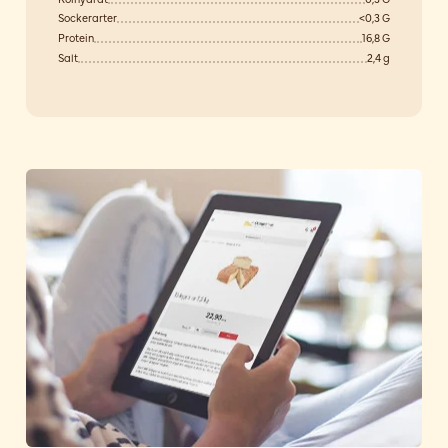
Sockerarter
<0,3 G
Protein
16,8 G
Salt
2,4 g