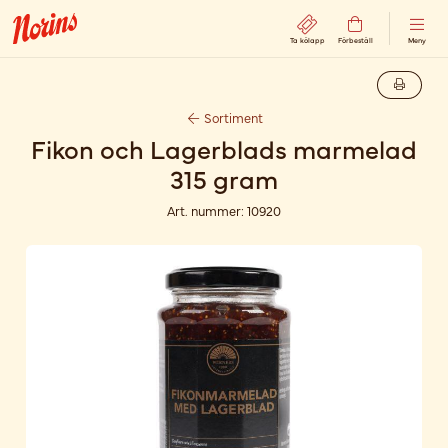
Ta kölapp
Förbeställ
Meny
Sortiment
Fikon och Lagerblads marmelad
315 gram
Art. nummer:
10920