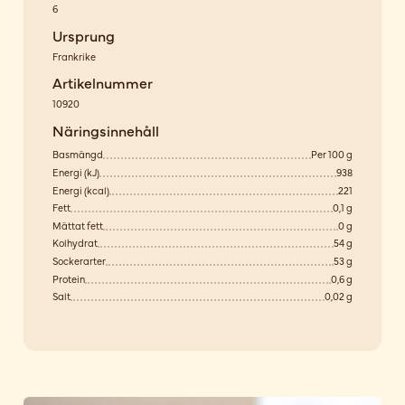
6
Ursprung
Frankrike
Artikelnummer
10920
Näringsinnehåll
Basmängd
Per 100 g
Energi (kJ)
938
Energi (kcal)
221
Fett
0,1 g
Mättat fett
0 g
Kolhydrat
54 g
Sockerarter
53 g
Protein
0,6 g
Salt
0,02 g