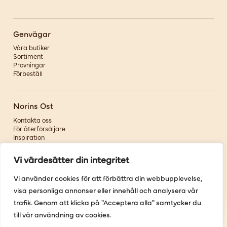
Genvägar
Våra butiker
Sortiment
Provningar
Förbeställ
Norins Ost
Kontakta oss
För återförsäljare
Inspiration
Om oss
Vi värdesätter din integritet
Följ oss
Vi använder cookies för att förbättra din webbupplevelse,
visa personliga annonser eller innehåll och analysera vår
Facebook
Instagram
trafik. Genom att klicka på "Acceptera alla" samtycker du
Pinterest
till vår användning av cookies.
Youtube