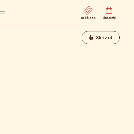
Ta kölapp
Förbeställ
Skriv ut
l