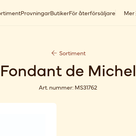
rtiment
Provningar
Butiker
För återförsäljare
Mer
Sortiment
Fondant de Miche
Art. nummer:
MS31762