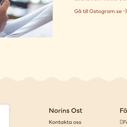
Gå till Ostogram.se
gar
Norins Ost
Fö
iker
Kontakta oss
F