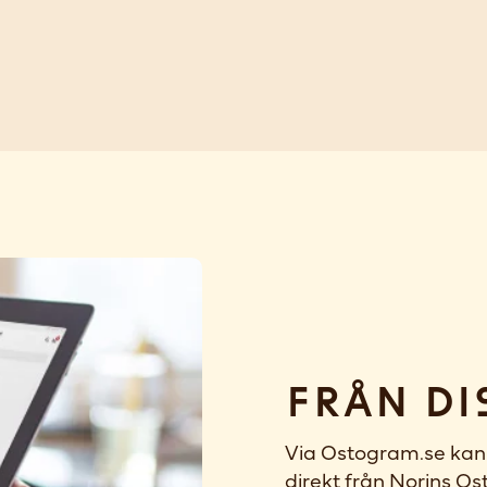
Från di
Via Ostogram.se kan 
direkt från Norins Ost