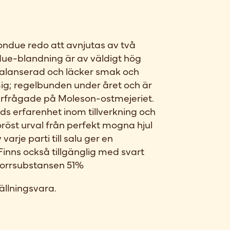
Fondue redo att avnjutas av två
ue-blandning är av väldigt hög
 balanserad och läcker smak och
ig; regelbunden under året och är
erfrågade på Moleson-ostmejeriet.
ds erfarenhet inom tillverkning och
goröst urval från perfekt mogna hjul
arje parti till salu ger en
Finns också tillgänglig med svart
 i torrsubstansen 51%
ällningsvara.