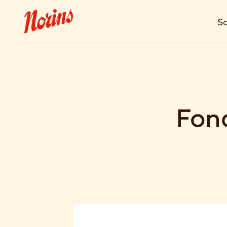
So
Fond