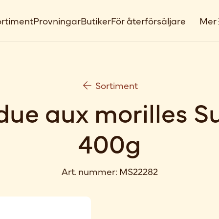
rtiment
Provningar
Butiker
För återförsäljare
Mer
Sortiment
ue aux morilles S
400g
Art. nummer:
MS22282