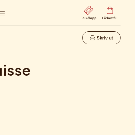
Ta kölapp
Förbeställ
Skriv ut
uisse