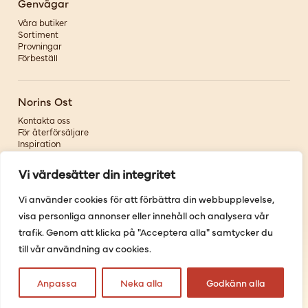
Genvägar
Våra butiker
Sortiment
Provningar
Förbeställ
Norins Ost
Kontakta oss
För återförsäljare
Inspiration
Om oss
Vi värdesätter din integritet
Följ oss
Vi använder cookies för att förbättra din webbupplevelse,
visa personliga annonser eller innehåll och analysera vår
Facebook
Instagram
trafik. Genom att klicka på "Acceptera alla" samtycker du
Pinterest
till vår användning av cookies.
Youtube
Anpassa
Neka alla
Godkänn alla