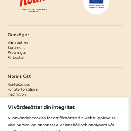
Genvägar
Våra butiker
Sortiment
Provningar
Förbeställ
Norins Ost
Kontakta oss
För återförsäljare
Inspiration
Om oss
Vi värdesätter din integritet
Följ oss
Vi använder cookies för att förbättra din webbupplevelse,
visa personliga annonser eller innehåll och analysera vår
Facebook
Instagram