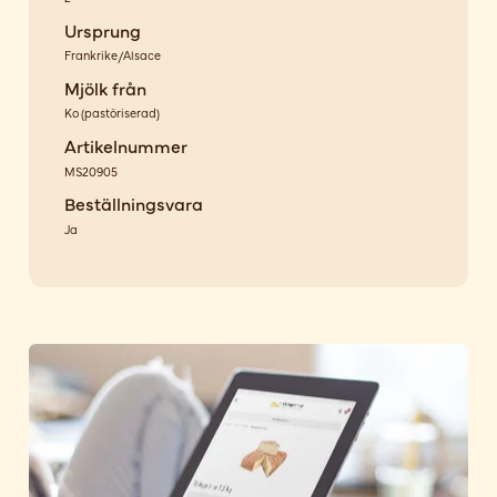
Ursprung
Frankrike/Alsace
Mjölk från
Ko
(
pastöriserad
)
Artikelnummer
MS20905
Beställningsvara
Ja