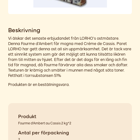
Beskrivning
Vi älskar det senaste erbjudandet från LORHO's ostmästare.
Denna Fourme d'Ambert får mogna med Créme de Cassis. Paret
LORHO har gett denna ost all sin uppmärksamhet. Det är tack vare
ett sinnrikt system som gör det möjligt att kunna tillsätta likören
fram till mitten av hjulet. Efter det är det dags för en lång och fin
tid för mognad, då Fourme förvärvar alla dess smaker och dofter.
Texturen är krämig och smälter i munnen med något söta toner.
Fetthalt i torrsubstansen 51%
Produkten är en beställningsvara.
Produkt
Fourme d'Ambert au Cassis 2 kg*2
Antal per förpackning
2