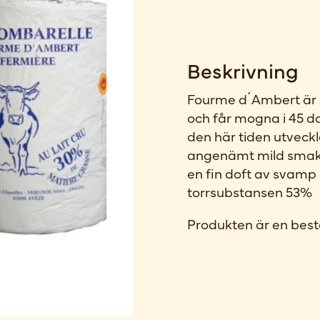
Beskrivning
Fourme d´Ambert är 
och får mogna i 45 da
den här tiden utvec
angenämt mild smak
en fin doft av svamp ge
torrsubstansen 53%
Produkten är en best