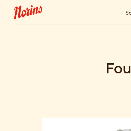
So
Fou