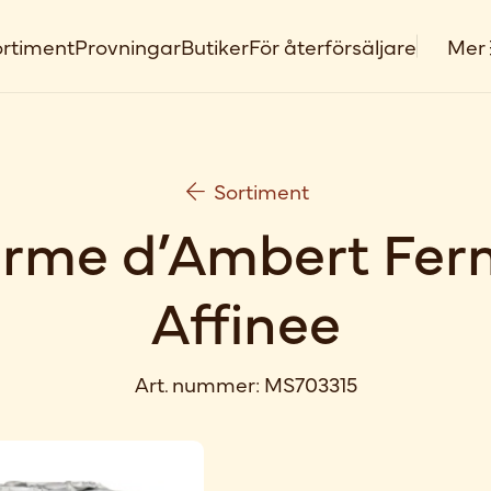
rtiment
Provningar
Butiker
För återförsäljare
Mer
Sortiment
rme d’Ambert Fer
Affinee
Art. nummer:
MS703315