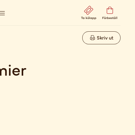
Ta kölapp
Förbeställ
Skriv ut
mier