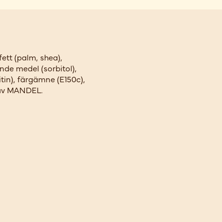
fett (palm, shea),
de medel (sorbitol),
tin), färgämne (E150c),
 av MANDEL.