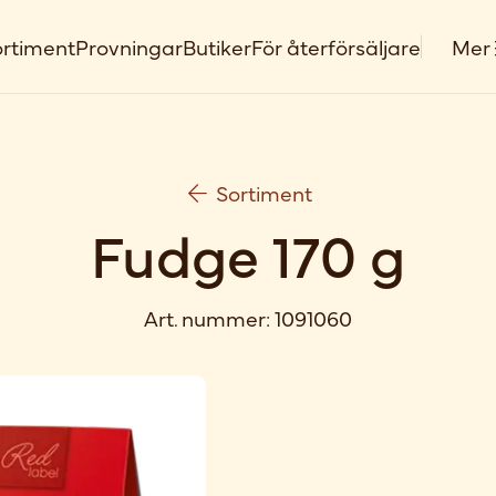
rtiment
Provningar
Butiker
För återförsäljare
Mer
Sortiment
Fudge 170 g
Art. nummer:
1091060