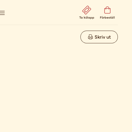
Ta kölapp
Förbeställ
Skriv ut