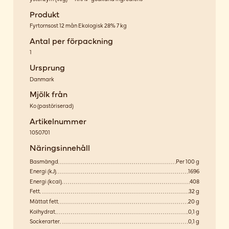
Produkt
Fyrtornsost 12 mån Ekologisk 28% 7 kg
Antal per förpackning
1
Ursprung
Danmark
Mjölk från
Ko
(
pastöriserad
)
Artikelnummer
1050701
Näringsinnehåll
Basmängd
Per 100 g
Energi (kJ)
1696
Energi (kcal)
408
Fett
32 g
Mättat fett
20 g
Kolhydrat
0,1 g
Sockerarter
0,1 g