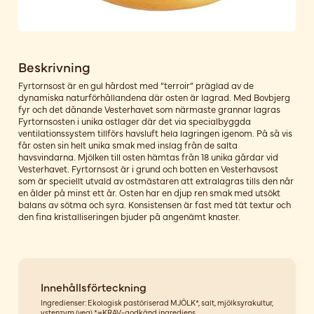
Beskrivning
Fyrtornsost är en gul hårdost med “terroir” präglad av de
dynamiska naturförhållandena där osten är lagrad. Med Bovbjerg
fyr och det dånande Vesterhavet som närmaste grannar lagras
Fyrtornsosten i unika ostlager där det via specialbyggda
ventilationssystem tillförs havsluft hela lagringen igenom. På så vis
får osten sin helt unika smak med inslag från de salta
havsvindarna. Mjölken till osten hämtas från 18 unika gårdar vid
Vesterhavet. Fyrtornsost är i grund och botten en Vesterhavsost
som är speciellt utvald av ostmästaren att extralagras tills den når
en ålder på minst ett år. Osten har en djup ren smak med utsökt
balans av sötma och syra. Konsistensen är fast med tät textur och
den fina kristalliseringen bjuder på angenämt knaster.
Innehållsförteckning
Ingredienser: Ekologisk pastöriserad MJÖLK*, salt, mjölksyrakultur,
ystenzym (veg) *=KRAV-godkänd ingrediens