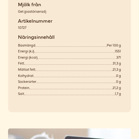
Mjölk från
Get
(
pastöriserad
)
Artikelnummer
10727
Näringsinnehåll
Basmängd
Per 100 g
Energi (kJ)
1551
Energi (kcal)
371
Fett
31,3 g
Mättat fett
21,3 g
Kolhydrat
0 g
Sockerarter
0 g
Protein
21,2 g
Salt
1,7 g