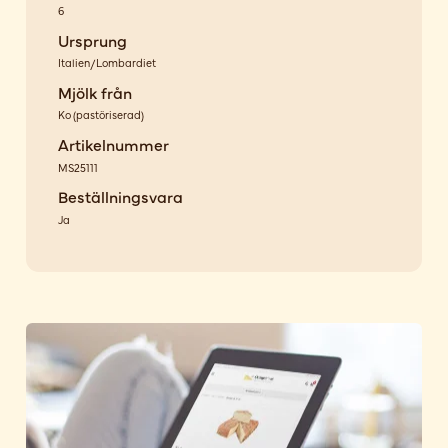
6
Ursprung
Italien/Lombardiet
Mjölk från
Ko
(
pastöriserad
)
Artikelnummer
MS25111
Beställningsvara
Ja