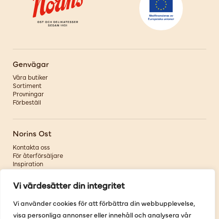
Genvägar
Våra butiker
Sortiment
Provningar
Förbeställ
Norins Ost
Kontakta oss
För återförsäljare
Inspiration
Om oss
Vi värdesätter din integritet
Följ oss
Vi använder cookies för att förbättra din webbupplevelse,
visa personliga annonser eller innehåll och analysera vår
Facebook