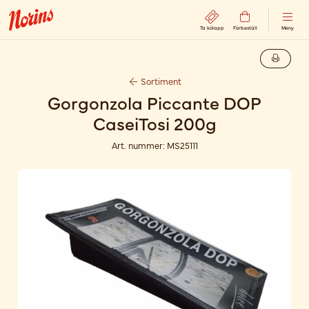
Ta kölapp
Förbeställ
Meny
Sortiment
Gorgonzola Piccante DOP
CaseiTosi 200g
Art. nummer:
MS25111