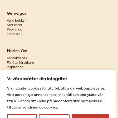
Genvägar
Våra butiker
Sortiment
Provningar
Förbeställ
Norins Ost
Kontakta oss
För återförsäljare
Inspiration
Om oss
Vi värdesätter din integritet
Följ oss
Vi använder cookies för att förbättra din webbupplevelse,
visa personliga annonser eller innehåll och analysera vår
Facebook
Instagram
trafik. Genom att klicka på "Acceptera alla" samtycker du
Pinterest
till vår användning av cookies.
Youtube