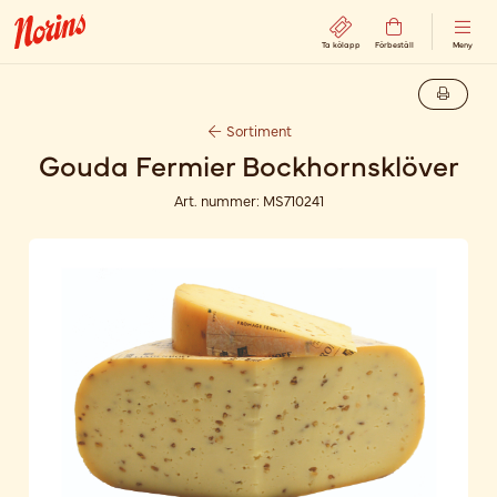
Ta kölapp
Förbeställ
Meny
Sortiment
Gouda Fermier Bockhornsklöver
Art. nummer:
MS710241