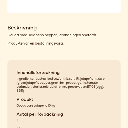
Beskrivning
Gouda med Jalapeno peppar, lämnar ingen oberörd!
Produkten är en beställningsvara.
Innehållsförteckning
Ingredienser: pasteurized cow's milk, salt, 1% jalapeño mixture
(green jalapeño pepper, green bell pepper, garlic, tomato,
coriander), starter, microbial rennet, preservative (E1105 (egg),
E251)
Produkt
Gouda Jose Jalapeno 10 kg
Antal per förpackning
1