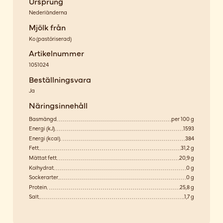
Ursprung
Nederländerna
Mjölk från
Ko
(
pastöriserad
)
Artikelnummer
1051024
Beställningsvara
Ja
Näringsinnehåll
Basmängd
per 100 g
Energi (kJ)
1593
Energi (kcal)
384
Fett
31,2 g
Mättat fett
20,9 g
Kolhydrat
0 g
Sockerarter
0 g
Protein
25,8 g
Salt
1,7 g