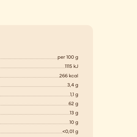
per 100 g
1115 kJ
266 kcal
3,4 g
1,1 g
62 g
13 g
10 g
<0,01 g