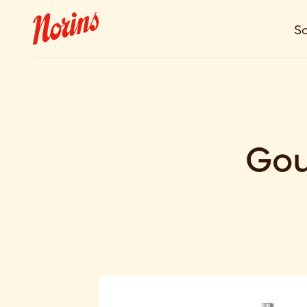
So
Gou