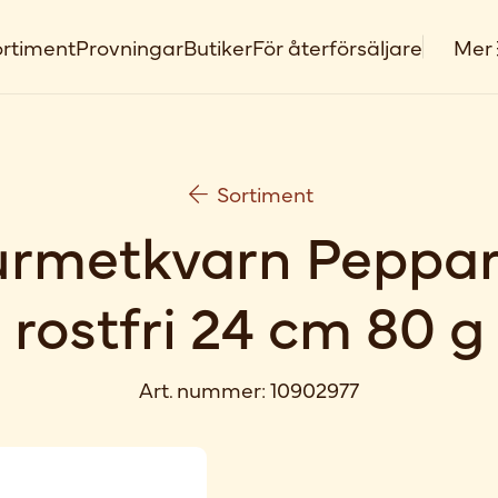
rtiment
Provningar
Butiker
För återförsäljare
Mer
Sortiment
rmetkvarn Peppa
rostfri 24 cm 80 g
Art. nummer:
10902977