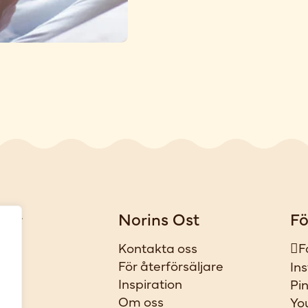
gar
Norins Ost
Fö
iker
Kontakta oss
F
t
För återförsäljare
In
ar
Inspiration
Pi
l
Om oss
Yo