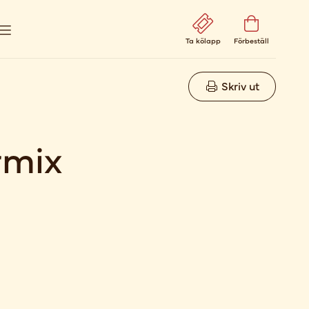
Ta kölapp
Förbeställ
Skriv ut
rmix