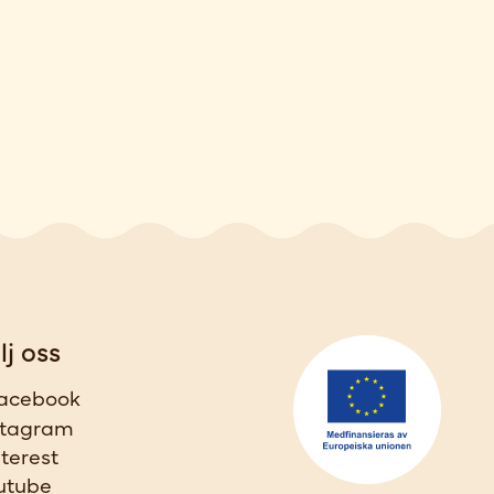
lj oss
acebook
stagram
nterest
utube