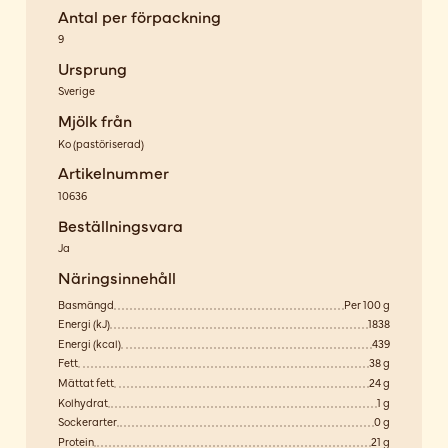
Antal per förpackning
9
Ursprung
Sverige
Mjölk från
Ko
(
pastöriserad
)
Artikelnummer
10636
Beställningsvara
Ja
Näringsinnehåll
Basmängd
Per 100 g
Energi (kJ)
1838
Energi (kcal)
439
Fett
38 g
Mättat fett
24 g
Kolhydrat
1 g
Sockerarter
0 g
Protein
21 g