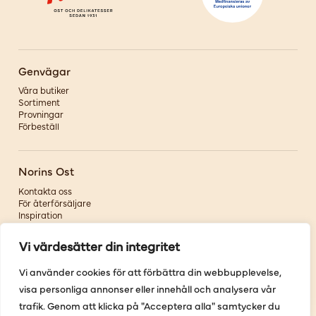
Genvägar
Våra butiker
Sortiment
Provningar
Förbeställ
Norins Ost
Kontakta oss
För återförsäljare
Inspiration
Om oss
Vi värdesätter din integritet
Följ oss
Vi använder cookies för att förbättra din webbupplevelse,
visa personliga annonser eller innehåll och analysera vår
Facebook
Instagram
trafik. Genom att klicka på "Acceptera alla" samtycker du
Pinterest