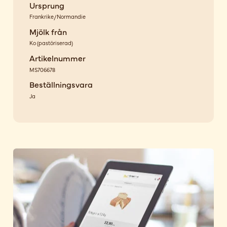
Ursprung
Frankrike/Normandie
Mjölk från
Ko
(
pastöriserad
)
Artikelnummer
MS706678
Beställningsvara
Ja