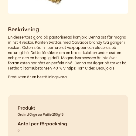
Beskrivning
En dessertost gjord på pastöriserad komjölk. Denna ost får mogna
minst 4 veckor. Kanten tvättas med Calvados brandy två gånger i
veckan. Osten slås in i perforerat vaxpapper och placeras på
naturligt hö. Detta försäkrar om en bra cirkulation under osdten
och ger den en behaglig doft. Mognadsprocessen är inte över
förrän osten har nått en perfekt nivå. Denna ost ligger på torkat hö.
Fetthalt i torrsubstansen: 40 % Vintips: Torr Cider, Beaujolais
Produkten är en beställningsvara.
Produkt
Grain d'Orge sur Paille 250g*6
Antal per förpackning
6