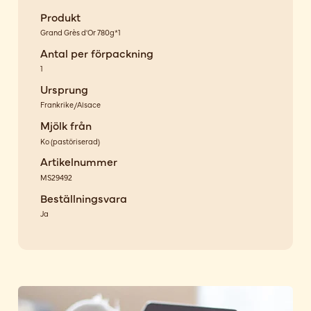
Produkt
Grand Grès d'Or 780g*1
Antal per förpackning
1
Ursprung
Frankrike/Alsace
Mjölk från
Ko
(
pastöriserad
)
Artikelnummer
MS29492
Beställningsvara
Ja