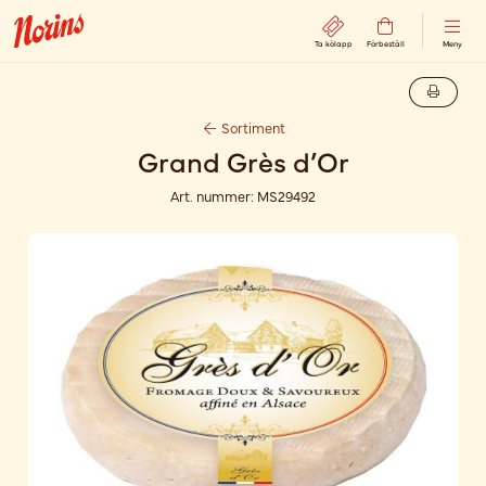
Ta kölapp
Förbeställ
Meny
Sortiment
Grand Grès d’Or
Art. nummer:
MS29492