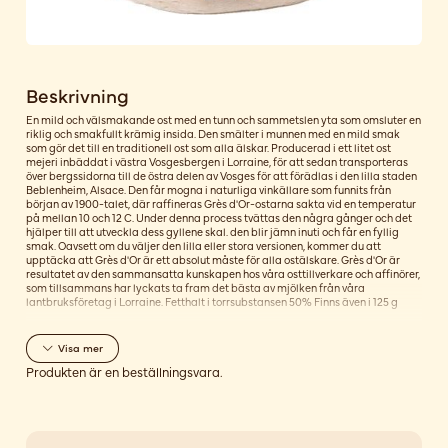
Beskrivning
En mild och välsmakande ost med en tunn och sammetslen yta som omsluter en
riklig och smakfullt krämig insida. Den smälter i munnen med en mild smak
som gör det till en traditionell ost som alla älskar. Producerad i ett litet ost
mejeri inbäddat i västra Vosgesbergen i Lorraine, för att sedan transporteras
över bergssidorna till de östra delen av Vosges för att förädlas i den lilla staden
Beblenheim, Alsace. Den får mogna i naturliga vinkällare som funnits från
början av 1900-talet, där raffineras Grès d'Or-ostarna sakta vid en temperatur
på mellan 10 och 12 C. Under denna process tvättas den några gånger och det
hjälper till att utveckla dess gyllene skal. den blir jämn inuti och får en fyllig
smak. Oavsett om du väljer den lilla eller stora versionen, kommer du att
upptäcka att Grès d'Or är ett absolut måste för alla ostälskare. Grès d'Or är
resultatet av den sammansatta kunskapen hos våra osttillverkare och affinörer,
som tillsammans har lyckats ta fram det bästa av mjölken från våra
lantbruksföretag i Lorraine. Fetthalt i torrsubstansen 50% Finns även i 125 g
Visa
mer
Produkten är en beställningsvara.