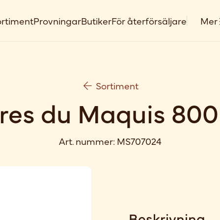
rtiment
Provningar
Butiker
För återförsäljare
Mer
Sortiment
res du Maquis 800
Art. nummer:
MS707024
Beskrivning