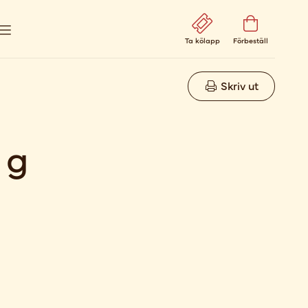
Ta kölapp
Förbeställ
Skriv ut
 g