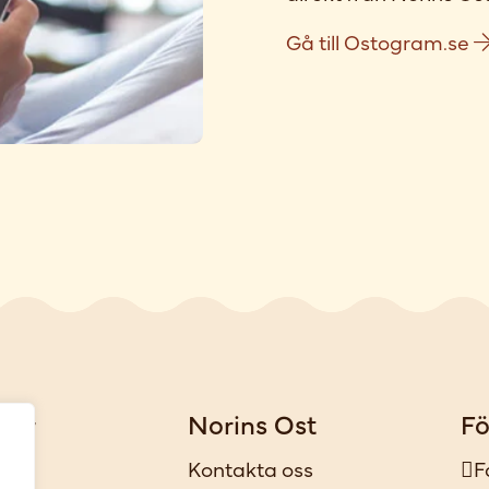
Gå till Ostogram.se
gar
Norins Ost
Fö
iker
Kontakta oss
F