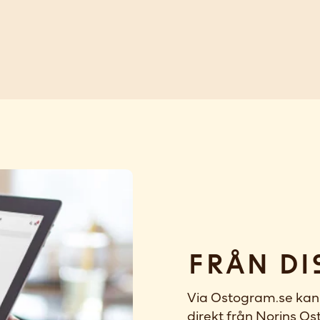
Från di
Via Ostogram.se kan 
direkt från Norins Ost