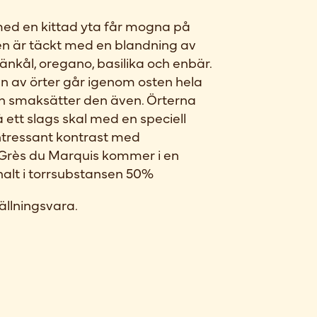
ed en kittad yta får mogna på
Den är täckt med en blandning av
fänkål, oregano, basilika och enbär.
n av örter går igenom osten hela
ch smaksätter den även. Örterna
ett slags skal med en speciell
intressant kontrast med
 Grès du Marquis kommer i en
halt i torrsubstansen 50%
ällningsvara.