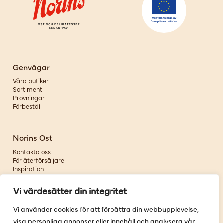
Genvägar
Våra butiker
Sortiment
Provningar
Förbeställ
Norins Ost
Kontakta oss
För återförsäljare
Inspiration
Om oss
Vi värdesätter din integritet
Följ oss
Vi använder cookies för att förbättra din webbupplevelse,
visa personliga annonser eller innehåll och analysera vår
Facebook