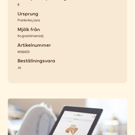
8
Ursprung
Frankrike/Jura
Mjölk från
Ko
(
pastöriserad
)
Artikelnummer
MS6433
Beställningsvara
Ja