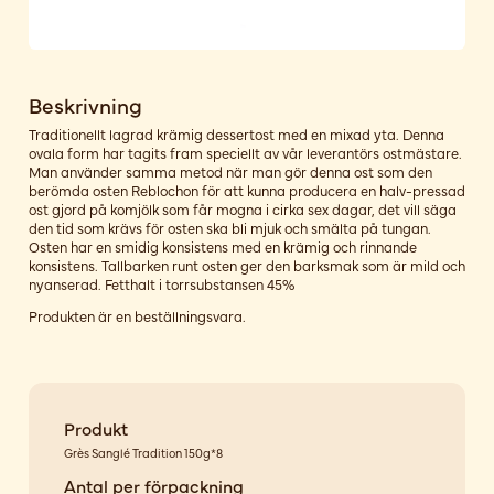
Beskrivning
Traditionellt lagrad krämig dessertost med en mixad yta. Denna
ovala form har tagits fram speciellt av vår leverantörs ostmästare.
Man använder samma metod när man gör denna ost som den
berömda osten Reblochon för att kunna producera en halv-pressad
ost gjord på komjölk som får mogna i cirka sex dagar, det vill säga
den tid som krävs för osten ska bli mjuk och smälta på tungan.
Osten har en smidig konsistens med en krämig och rinnande
konsistens. Tallbarken runt osten ger den barksmak som är mild och
nyanserad. Fetthalt i torrsubstansen 45%
Produkten är en beställningsvara.
Produkt
Grès Sanglé Tradition 150g*8
Antal per förpackning