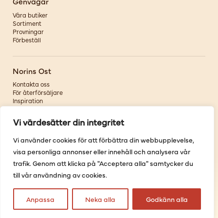
Genvägar
Våra butiker
Sortiment
Provningar
Förbeställ
Norins Ost
Kontakta oss
För återförsäljare
Inspiration
Om oss
Vi värdesätter din integritet
Följ oss
Vi använder cookies för att förbättra din webbupplevelse,
visa personliga annonser eller innehåll och analysera vår
Facebook
Instagram
trafik. Genom att klicka på "Acceptera alla" samtycker du
Pinterest
till vår användning av cookies.
Youtube
Anpassa
Neka alla
Godkänn alla