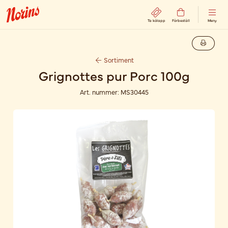
Ta kölapp
Förbeställ
Meny
Sortiment
Grignottes pur Porc 100g
Art. nummer:
MS30445